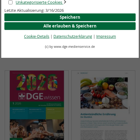
Unkategorisierte Cookies
DGEwissen Ausgabe 5/2026 –
Download - Essen und Trinken
Letzte Aktualisierung: 3/16/2026
Essstörungen (Download)
bei Lactoseintoleranz
Speichern
Alle erlauben & Speichern
8,90 €
*
2,00 €
*
Cookie-Details
|
Datenschutzerklärung
|
Impressum
In den Warenkorb
In den Warenkorb
(c) by www.dge-medienservice.de