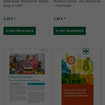
Download: Resistente Stärke –
Mukoviszidose - Ein Überblick
keep it cool?
- Download
2,49 €
*
2,49 €
*
In den Warenkorb
In den Warenkorb