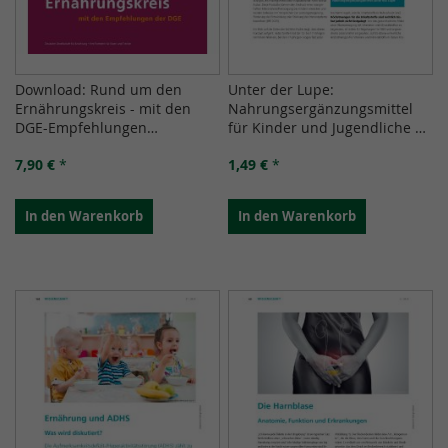
Download: Rund um den
Unter der Lupe:
Ernährungskreis - mit den
Nahrungsergänzungsmittel
DGE-Empfehlungen
für Kinder und Jugendliche –
(Broschüre)
Nützlich oder riskant? -
7,90 €
*
1,49 €
*
Download
In den Warenkorb
In den Warenkorb