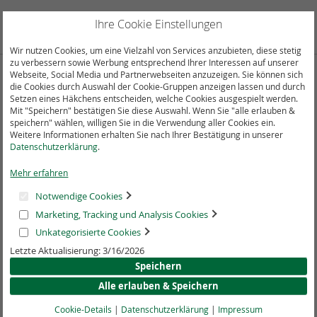
Direkt
zum
Suche
Mein
Ihre Cookie Einstellungen
Inhalt
Wir nutzen Cookies, um eine Vielzahl von Services anzubieten, diese stetig
zu verbessern sowie Werbung entsprechend Ihrer Interessen auf unserer
Webseite, Social Media und Partnerwebseiten anzuzeigen. Sie können sich
die Cookies durch Auswahl der Cookie-Gruppen anzeigen lassen und durch
Kundenlogin
Setzen eines Häkchens entscheiden, welche Cookies ausgespielt werden.
Mit "Speichern" bestätigen Sie diese Auswahl. Wenn Sie "alle erlauben &
speichern" wählen, willigen Sie in die Verwendung aller Cookies ein.
Registrierte Kunden
Weitere Informationen erhalten Sie nach Ihrer Bestätigung in unserer
Datenschutzerklärung
.
Wenn Sie ein Konto haben, melden Sie sich mit Ihrer E-Mail-
Mehr erfahren
Adresse an.
Notwendige Cookies
E-Mail
Marketing, Tracking und Analysis Cookies
Unkategorisierte Cookies
Letzte Aktualisierung: 3/16/2026
Passwort
Speichern
Alle erlauben & Speichern
Cookie-Details
|
Datenschutzerklärung
|
Impressum