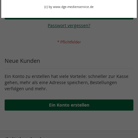
Passwort anzeigen
(c) by www.dge-medienservice.de
Anmelden
Passwort vergessen?
Neue Kunden
Ein Konto zu erstellen hat viele Vorteile: schneller zur Kasse
gehen, mehr als eine Adresse speichern, Bestellungen
verfolgen und mehr.
Ein Konto erstellen