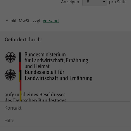
Anzeigen
pro Seite
gerade
Seite
* Inkl. MwSt., zzgl.
Versand
Kontakt
Hilfe