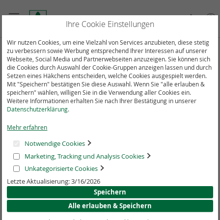
Direkt
zum
Suche
Mein
Ihre Cookie Einstellungen
Inhalt
Wir nutzen Cookies, um eine Vielzahl von Services anzubieten, diese stetig
zu verbessern sowie Werbung entsprechend Ihrer Interessen auf unserer
Webseite, Social Media und Partnerwebseiten anzuzeigen. Sie können sich
Ernährungssoftware
die Cookies durch Auswahl der Cookie-Gruppen anzeigen lassen und durch
Setzen eines Häkchens entscheiden, welche Cookies ausgespielt werden.
Mit "Speichern" bestätigen Sie diese Auswahl. Wenn Sie "alle erlauben &
In
Sortieren nach
speichern" wählen, willigen Sie in die Verwendung aller Cookies ein.
ab
Weitere Informationen erhalten Sie nach Ihrer Bestätigung in unserer
Datenschutzerklärung
.
Re
Artikel
1
-
8
von
14
Mehr erfahren
Notwendige Cookies
Marketing, Tracking und Analysis Cookies
Unkategorisierte Cookies
Letzte Aktualisierung: 3/16/2026
Speichern
Alle erlauben & Speichern