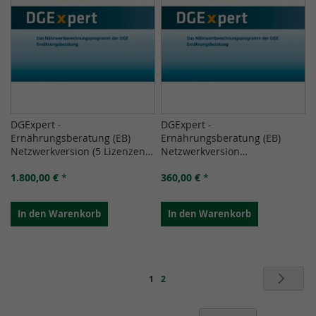
DGExpert -
DGExpert -
Ernährungsberatung (EB)
Ernährungsberatung (EB)
Netzwerkversion (5 Lizenzen)
Netzwerkversion
Version 2.0
(Zusatzlizenz) Version 2.0
1.800,00 €
*
360,00 €
*
In den Warenkorb
In den Warenkorb
Seite
Seit
Weit
Sie
Seite
1
2
lesen