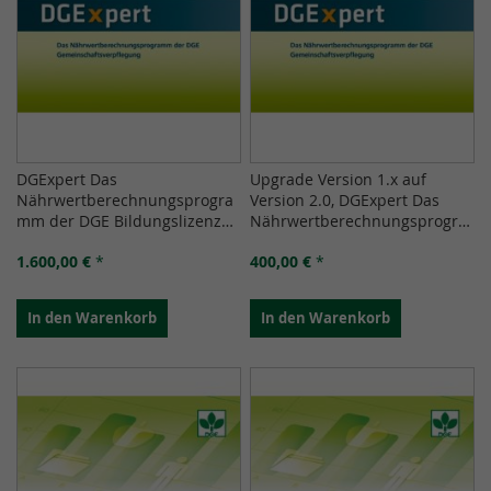
DGExpert Das
Upgrade Version 1.x auf
Nährwertberechnungsprogra
Version 2.0, DGExpert Das
mm der DGE Bildungslizenz
Nährwertberechnungsprogra
für Schulen und Hochschulen
mm der DGE Bildungslizenz
1.600,00 €
*
400,00 €
*
Version 2.0
für Schulen und Hochschulen
In den Warenkorb
In den Warenkorb