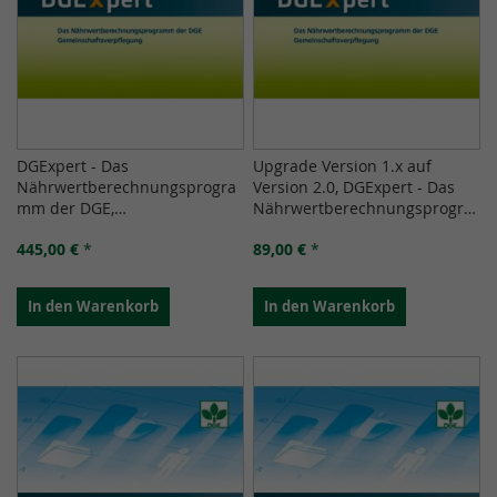
DGExpert - Das
Upgrade Version 1.x auf
Nährwertberechnungsprogra
Version 2.0, DGExpert - Das
mm der DGE,
Nährwertberechnungsprogra
Gemeinschaftsverpflegung,
mm der DGE,
445,00 €
*
89,00 €
*
Einzelplatzlizenz, Version 2.0
Gemeinschaftsverpflegung,
Einzelplatzlizenz
In den Warenkorb
In den Warenkorb