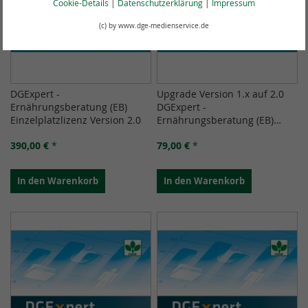
Cookie-Details
|
Datenschutzerklärung
|
Impressum
(c) by www.dge-medienservice.de
DGExpert -
Upgrade Version 1.x auf 2.0
Ernährungsberatung (EB)
DGExpert -
Einzelplatzlizenz Version 2.0
Ernährungsberatung (EB)
Einzelplatzlizenz
390,00 €
*
79,00 €
*
In den Warenkorb
In den Warenkorb