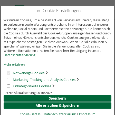
Direkt
zum
Suche
Mein
Ihre Cookie Einstellungen
Inhalt
Wir nutzen Cookies, um eine Vielzahl von Services anzubieten, diese stetig
zu verbessern sowie Werbung entsprechend Ihrer Interessen auf unserer
Webseite, Social Media und Partnerwebseiten anzuzeigen. Sie können sich
Zum
die Cookies durch Auswahl der Cookie-Gruppen anzeigen lassen und durch
Ende
Setzen eines Häkchens entscheiden, welche Cookies ausgespielt werden.
der
Mit "Speichern" bestätigen Sie diese Auswahl. Wenn Sie "alle erlauben &
Bildergalerie
speichern" wählen, willigen Sie in die Verwendung aller Cookies ein.
springen
Weitere Informationen erhalten Sie nach Ihrer Bestätigung in unserer
Datenschutzerklärung
.
Mehr erfahren
Notwendige Cookies
Marketing, Tracking und Analysis Cookies
Unkategorisierte Cookies
Letzte Aktualisierung: 3/16/2026
Speichern
Alle erlauben & Speichern
Cookie-Details
|
Datenschutzerklärung
|
Impressum