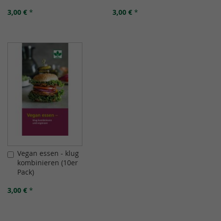
(10er Pack)
3,00 €
*
3,00 €
*
Vegan essen - klug
In
kombinieren (10er
den
Pack)
Warenkorb
3,00 €
*