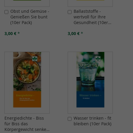
Obst und Gemüse -
Ballaststoffe -
In
In
Genießen Sie bunt
wertvoll für Ihre
den
den
(10er Pack)
Gesundheit (10er
Warenkorb
Warenkorb
Pack)
3,00 €
*
3,00 €
*
Energiedichte - Biss
Wasser trinken ‒ fit
In
für Biss das
bleiben (10er Pack)
den
Körpergewicht senken
Warenkorb