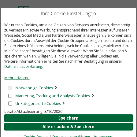
Direkt
zum
Suche
Mein
Ihre Cookie Einstellungen
Inhalt
Wir nutzen Cookies, um eine Vielzahl von Services anzubieten, diese stetig
zu verbessern sowie Werbung entsprechend Ihrer Interessen auf unserer
Zum
Webseite, Social Media und Partnerwebseiten anzuzeigen. Sie können sich
die Cookies durch Auswahl der Cookie-Gruppen anzeigen lassen und durch
Ende
Setzen eines Häkchens entscheiden, welche Cookies ausgespielt werden.
der
Mit "Speichern" bestätigen Sie diese Auswahl. Wenn Sie "alle erlauben &
Bildergalerie
speichern" wählen, willigen Sie in die Verwendung aller Cookies ein.
springen
Weitere Informationen erhalten Sie nach Ihrer Bestätigung in unserer
Datenschutzerklärung
.
Mehr erfahren
Notwendige Cookies
Marketing, Tracking und Analysis Cookies
Unkategorisierte Cookies
Letzte Aktualisierung: 3/16/2026
Speichern
Alle erlauben & Speichern
Cookie-Details
|
Datenschutzerklärung
|
Impressum