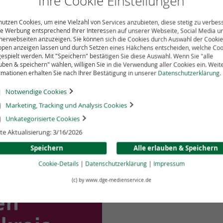
Ihre Cookie Einstellungen
nutzen Cookies, um eine Vielzahl von Services anzubieten, diese stetig zu verbes
Samples
e Werbung entsprechend Ihrer Interessen auf unserer Webseite, Social Media u
nerwebseiten anzuzeigen. Sie können sich die Cookies durch Auswahl der Cookie
Leseprobe: Ru
pen anzeigen lassen und durch Setzen eines Häkchens entscheiden, welche Coo
espielt werden. Mit "Speichern" bestätigen Sie diese Auswahl. Wenn Sie "alle
uben & speichern" wählen, willigen Sie in die Verwendung aller Cookies ein. Weit
Download
rmationen erhalten Sie nach Ihrer Bestätigung in unserer
Datenschutzerklärung
.
Der DGE-Ernähru
eine gesunde u
Notwendige Cookies
„Gut essen und 
Marketing, Tracking und Analysis Cookies
Lebensmitteln z
Unkategorisierte Cookies
um Gesundheit 
und abwechslun
te Aktualisierung: 3/16/2026
Ernährung. Mit 
Speichern
Alle erlauben & Speichern
Es wird eine p
Cookie-Details
|
Datenschutzerklärung
|
Impressum
Vorname gener
DGE-MedienSe
(c) by www.dge-medienservice.de