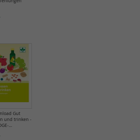
fehlungen
nkorb
*
nload Gut
n und trinken -
DGE-
nkorb
fehlungen
*