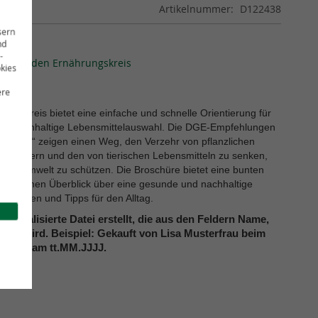
Artikelnummer
D122438
sern
nd
-
nd um den Ernährungskreis
kies
ere
ngskreis bietet eine einfache und schnelle Orientierung für
nd nachhaltige Lebensmittelauswahl. Die DGE-Empfehlungen
trinken“ zeigen einen Weg, den Verzehr von pflanzlichen
u steigern und den von tierischen Lebensmitteln zu senken,
und Umwelt zu schützen. Die Broschüre bietet eine bunten
gsreichen Überblick über eine gesunde und nachhaltige
Rezpeten und Tipps für den Alltag.
ersonalisierte Datei erstellt, die aus den Feldern Name,
iert wird. Beispiel: Gekauft von Lisa Musterfrau beim
rvice am tt.MM.JJJJ.