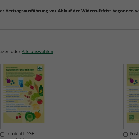
 der Vertragsausführung vor Ablauf der Widerrufsfrist begonnen 
fügen oder
Alle auswählen
Infoblatt DGE-
Post
In
In