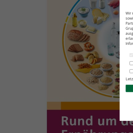
Wir 
sowi
Part
Grup
ausg
erla
Info
Letz