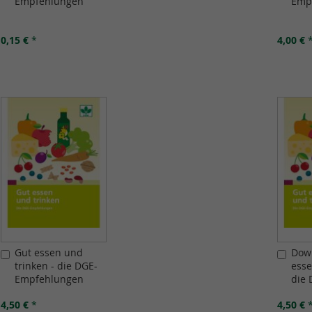
Empfehlungen
Emp
den
den
Warenkorb
Ware
0,15 €
*
4,00 €
Gut essen und
Dow
In
In
trinken - die DGE-
esse
den
den
Empfehlungen
die 
Warenkorb
Ware
Emp
4,50 €
*
4,50 €