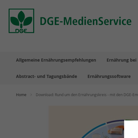
Direkt
zum
Inhalt
Allgemeine Ernährungsempfehlungen
Ernährung bei 
Abstract- und Tagungsbände
Ernährungssoftware
Home
Download: Rund um den Ernährungskreis - mit den DGE-Em
Zum
Ende
der
Bildergalerie
springen