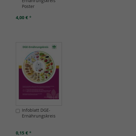
Ernährungskreis
den
Poster
Warenkorb
4,00 €
*
Infoblatt DGE-
In
Ernährungskreis
den
Warenkorb
0,15 €
*