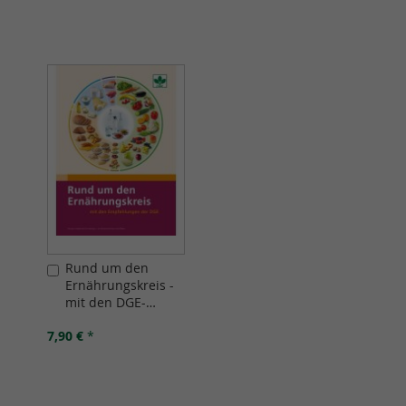
Rund um den
In
Ernährungskreis -
den
mit den DGE-
Warenkorb
Empfehlungen
7,90 €
*