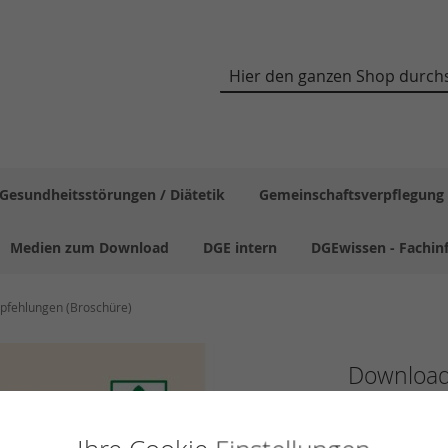
Suche
Gesundheitsstörungen / Diätetik
Gemeinschaftsverpflegung
Medien zum Download
DGE intern
DGEwissen - Fachin
pfehlungen (Broschüre)
Download
den DGE-
7,90 