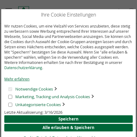
Direkt
zum
Suche
Mein
Ihre Cookie Einstellungen
Inhalt
Wir nutzen Cookies, um eine Vielzahl von Services anzubieten, diese stetig
zu verbessern sowie Werbung entsprechend Ihrer Interessen auf unserer
Webseite, Social Media und Partnerwebseiten anzuzeigen. Sie können sich
die Cookies durch Auswahl der Cookie-Gruppen anzeigen lassen und durch
Unsere Bestseller
Setzen eines Häkchens entscheiden, welche Cookies ausgespielt werden.
Mit "Speichern" bestätigen Sie diese Auswahl. Wenn Sie "alle erlauben &
speichern" wählen, willigen Sie in die Verwendung aller Cookies ein.
Weitere Informationen erhalten Sie nach Ihrer Bestätigung in unserer
Datenschutzerklärung
.
Mehr erfahren
Notwendige Cookies
Marketing, Tracking und Analysis Cookies
‹
›
Unkategorisierte Cookies
Letzte Aktualisierung: 3/16/2026
DGE-
ICH-nehme-
Gut essen
Speichern
Beratungssta
ab. Training
und trinken -
Alle erlauben & Speichern
ndards
für einen
die DGE-
gesundheitsfö
Empfehlunge