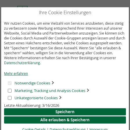
Direkt
zum
Suche
Mein
Ihre Cookie Einstellungen
Inhalt
Wir nutzen Cookies, um eine Vielzahl von Services anzubieten, diese stetig
zu verbessern sowie Werbung entsprechend Ihrer Interessen auf unserer
Webseite, Social Media und Partnerwebseiten anzuzeigen. Sie können sich
Zum
die Cookies durch Auswahl der Cookie-Gruppen anzeigen lassen und durch
Ende
Setzen eines Häkchens entscheiden, welche Cookies ausgespielt werden.
der
Mit "Speichern" bestätigen Sie diese Auswahl. Wenn Sie "alle erlauben &
Bildergalerie
speichern" wählen, willigen Sie in die Verwendung aller Cookies ein.
springen
Weitere Informationen erhalten Sie nach Ihrer Bestätigung in unserer
Datenschutzerklärung
.
Mehr erfahren
Notwendige Cookies
Marketing, Tracking und Analysis Cookies
Unkategorisierte Cookies
Letzte Aktualisierung: 3/16/2026
Speichern
Alle erlauben & Speichern
Cookie-Details
|
Datenschutzerklärung
|
Impressum