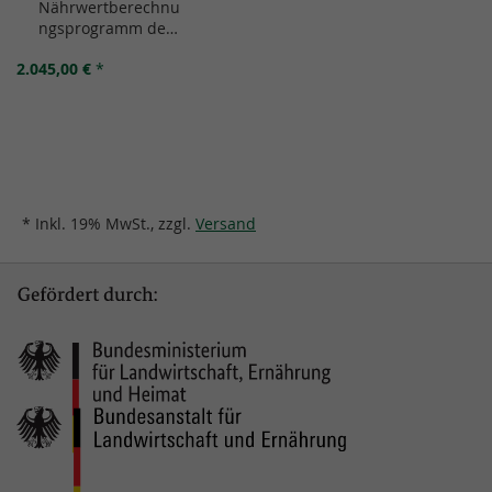
Nährwertberechnu
den
ngsprogramm der
Warenkorb
DGE
2.045,00 €
*
Gemeinschaftsverp
flegung
Netzwerkversion (5
Lizenzen) Version
2.0
* Inkl. 19% MwSt., zzgl.
Versand