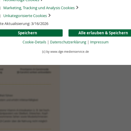
Marketing, Tracking und Analysis Cookies
Download
Unkategorisierte Cookies
Das digitale F
te Aktualisierung: 3/16/2026
Vitamin A. Es 
die Folgen vo
Speichern
Alle erlauben & Speichern
ausgewählter 
Cookie-Details
|
Datenschutzerklärung
|
Impressum
Es wird eine p
Vorname generi
(c) by www.dge-medienservice.de
DGE-MedienSer