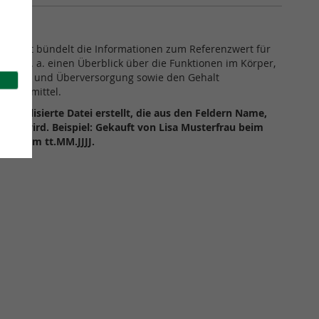
actsheet bündelt die Informationen zum Referenzwert für
bietet u. a. einen Überblick über die Funktionen im Körper,
n Unter- und Überversorgung sowie den Gehalt
Lebensmittel.
ersonalisierte Datei erstellt, die aus den Feldern Name,
ert wird. Beispiel: Gekauft von Lisa Musterfrau beim
vice am tt.MM.JJJJ.