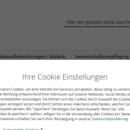
Suche
Gesundheitsstörungen / Diätetik
Gemeinschaftsverpflegung
Medien zum Download
DGE intern
DGEwissen - Fachin
Ihre Cookie Einstellungen
nutzen Cookies, um eine Vielzahl von Services anzubieten, diese stetig zu verbes
e Werbung entsprechend Ihrer Interessen auf unserer Webseite, Social Media u
nerwebseiten anzuzeigen. Sie können sich die Cookies durch Auswahl der Cookie
pen anzeigen lassen und durch Setzen eines Häkchens entscheiden, welche Coo
Vitamin A
espielt werden. Mit "Speichern" bestätigen Sie diese Auswahl. Wenn Sie "alle
uben & speichern" wählen, willigen Sie in die Verwendung aller Cookies ein. Weit
2,49 
rmationen erhalten Sie nach Ihrer Bestätigung in unserer
Datenschutzerklärung
.
Notwendige Cookies