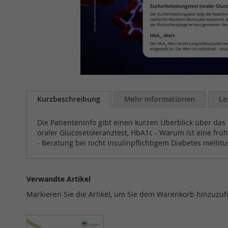
Zum
Anfang
Kurzbeschreibung
Mehr Informationen
Le
der
Bildergalerie
Die Patienteninfo gibt einen kurzen Überblick über das 
springen
oraler Glucosetoleranztest, HbA1c - Warum ist eine fr
- Beratung bei nicht insulinpflichtigem Diabetes mellitu
Verwandte Artikel
Markieren Sie die Artikel, um Sie dem Warenkorb hinzuzu