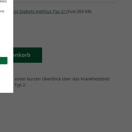
kies
e Was ist Diabets mellitus Typ 2?
(Size:263 KB)
ere
n Warenkorb
nfo gibt einen kurzen Überblick über das Krankheitsbild
ellitus Typ 2.