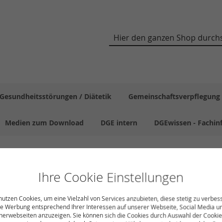
Suche
Gesundheitsstörungen / Diätetik
Gemeinschaftsverpflegung
Medien zum Download
DGE intern
DGEwissen - Fachin
Ihre Cookie Einstellungen
Was ist D
nutzen Cookies, um eine Vielzahl von Services anzubieten, diese stetig zu verbes
1,50 
e Werbung entsprechend Ihrer Interessen auf unserer Webseite, Social Media u
nerwebseiten anzuzeigen. Sie können sich die Cookies durch Auswahl der Cookie