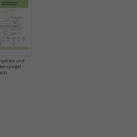
hydrate und
kerspiegel
ack)
*