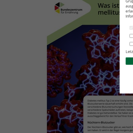
Grup
ausg
erla
Info
Letz