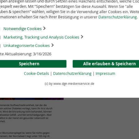
pen anzeigen lassen und durch Setzen eines Häkchens entscheiden, welche Coo
espielt werden. Mit "Speichern" bestätigen Sie diese Auswahl. Wenn Sie "alle
Leseprob
uben & speichern" wählen, willigen Sie in die Verwendung aller Cookies ein. Weit
rmationen erhalten Sie nach Ihrer Bestätigung in unserer
Datenschutzerklärung
.
Notwendige Cookies
Anzahl
Marketing, Tracking und Analysis Cookies
Unkategorisierte Cookies
te Aktualisierung: 3/16/2026
In de
Speichern
Alle erlauben & Speichern
Cookie-Details
|
Datenschutzerklärung
|
Impressum
Die Patienteni
(c) by www.dge-medienservice.de
des Diabetes m