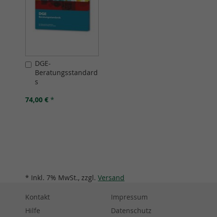
DGE-
In
Beratungsstandard
den
s
Warenkorb
74,00 €
*
* Inkl. 7% MwSt., zzgl.
Versand
Kontakt
Impressum
Hilfe
Datenschutz