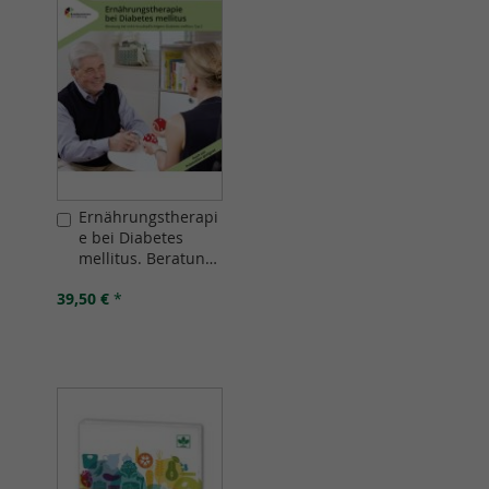
Ernährungstherapi
In
e bei Diabetes
den
mellitus. Beratung
Warenkorb
bei nicht-
39,50 €
*
insulinpflichtigem
Diabetes mellitus
Typ 2