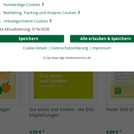
Notwendige Cookies
Marketing, Tracking und Analysis Cookies
Unkategorisierte Cookies
te Aktualisierung: 3/16/2026
Speichern
Alle erlauben & Speichern
Cookie-Details
|
Datenschutzerklärung
|
Impressum
(c) by www.dge-medienservice.de
ungen
Gut essen und trinken - die DGE-
Poster DGE-E
Empfehlungen
4,50 €
*
4,00 €
*