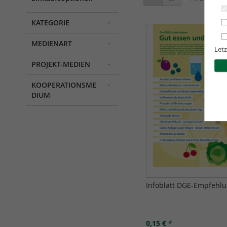
als
KATEGORIE
MEDIENART
Letz
PROJEKT-MEDIEN
KOOPERATIONSME
DIUM
Infoblatt DGE-Empfehl
0,15 €
*