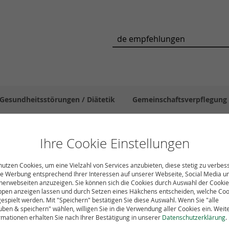
Suche
Gesundheitsstörungen / Diätetik
Gemeinschaftsverpflegung
Medien zum Download
DGE intern
DGEwissen - Fachin
Ihre Cookie Einstellungen
nutzen Cookies, um eine Vielzahl von Services anzubieten, diese stetig zu verbes
e Werbung entsprechend Ihrer Interessen auf unserer Webseite, Social Media u
nerwebseiten anzuzeigen. Sie können sich die Cookies durch Auswahl der Cookie
n"
pen anzeigen lassen und durch Setzen eines Häkchens entscheiden, welche Coo
espielt werden. Mit "Speichern" bestätigen Sie diese Auswahl. Wenn Sie "alle
uben & speichern" wählen, willigen Sie in die Verwendung aller Cookies ein. Weit
rmationen erhalten Sie nach Ihrer Bestätigung in unserer
Datenschutzerklärung
.
von
23