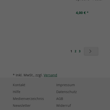
4,00 €
*
In den Warenkorb
In den Warenkorb
In den Warenkorb
In den Warenkorb
Seite
Sie lesen gerade Seite
Seite
Seite
Seite
Weiter
1
2
3
* Inkl. MwSt., zzgl.
Versand
Kontakt
Impressum
Hilfe
Datenschutz
Medienverzeichnis
AGB
Newsletter
Widerruf