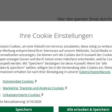
Suche
Ihre Cookie Einstellungen
nutzen Cookies, um eine Vielzahl von Services anzubieten, diese stetig zu verbes
Gesundheitsstörungen / Diätetik
Gemeinschaftsverpflegung
e Werbung entsprechend Ihrer Interessen auf unserer Webseite, Social Media u
nerwebseiten anzuzeigen. Sie können sich die Cookies durch Auswahl der Cookie
pen anzeigen lassen und durch Setzen eines Häkchens entscheiden, welche Coo
Medien zum Download
DGE intern
DGEwissen - Fachin
espielt werden. Mit "Speichern" bestätigen Sie diese Auswahl. Wenn Sie "alle
uben & speichern" wählen, willigen Sie in die Verwendung aller Cookies ein. Weit
rmationen erhalten Sie nach Ihrer Bestätigung in unserer
Datenschutzerklärung
.
Notwendige Cookies
Marketing, Tracking und Analysis Cookies
Unkategorisierte Cookies
te Aktualisierung: 3/16/2026
Speichern
Alle erlauben & Speichern