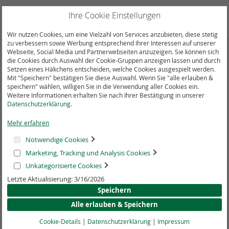
Direkt
zum
Ihre Cookie Einstellungen
Suche
Mein
Inhalt
Wir nutzen Cookies, um eine Vielzahl von Services anzubieten, diese stetig
zu verbessern sowie Werbung entsprechend Ihrer Interessen auf unserer
Webseite, Social Media und Partnerwebseiten anzuzeigen. Sie können sich
die Cookies durch Auswahl der Cookie-Gruppen anzeigen lassen und durch
Suchergebnisse für: "WA 0812 2782
Setzen eines Häkchens entscheiden, welche Cookies ausgespielt werden.
Mit "Speichern" bestätigen Sie diese Auswahl. Wenn Sie "alle erlauben &
5310 Pembuatan Interior Ruang Tamu
speichern" wählen, willigen Sie in die Verwendung aller Cookies ein.
Berwarna Daerah Sidorejo Salatiga"
Weitere Informationen erhalten Sie nach Ihrer Bestätigung in unserer
Datenschutzerklärung
.
Einkaufen nach
Mehr erfahren
Notwendige Cookies
EINKAUFEN NACH
Marketing, Tracking und Analysis Cookies
Unkategorisierte Cookies
Ihre Suche ergab keine Ergebnisse
Letzte Aktualisierung: 3/16/2026
Speichern
Alle erlauben & Speichern
* Inkl. MwSt., zzgl.
Versand
Cookie-Details
|
Datenschutzerklärung
|
Impressum