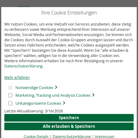
Direkt
zum
Suche
Mein
Ihre Cookie Einstellungen
Inhalt
Wir nutzen Cookies, um eine Vielzahl von Services anzubieten, diese stetig
zu verbessern sowie Werbung entsprechend Ihrer Interessen auf unserer
Webseite, Social Media und Partnerwebseiten anzuzeigen. Sie können sich
Zum
die Cookies durch Auswahl der Cookie-Gruppen anzeigen lassen und durch
Ende
Setzen eines Häkchens entscheiden, welche Cookies ausgespielt werden.
der
Mit "Speichern" bestätigen Sie diese Auswahl. Wenn Sie "alle erlauben &
Bildergalerie
speichern" wählen, willigen Sie in die Verwendung aller Cookies ein.
springen
Weitere Informationen erhalten Sie nach Ihrer Bestätigung in unserer
Datenschutzerklärung
.
Mehr erfahren
Notwendige Cookies
Marketing, Tracking und Analysis Cookies
Unkategorisierte Cookies
Letzte Aktualisierung: 3/16/2026
Speichern
Alle erlauben & Speichern
Cookie-Details
|
Datenschutzerklärung
|
Impressum